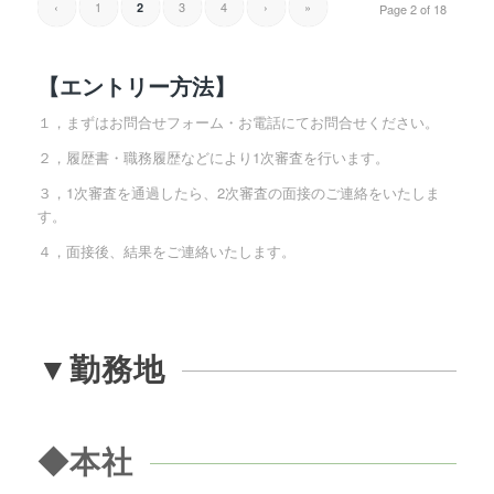
‹
1
3
4
›
»
2
Page 2 of 18
【エントリー方法】
１，まずはお問合せフォーム・お電話にてお問合せください。
２，履歴書・職務履歴などにより1次審査を行います。
３，1次審査を通過したら、2次審査の面接のご連絡をいたしま
す。
４，面接後、結果をご連絡いたします。
▼勤務地
◆本社