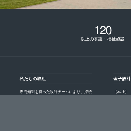
120
以上の養護・福祉施設
私たちの取組
金子設計
専門知識を持った設計チームにより、持続
【本社】
可能で安全な建物・設備の設計や診断・監
〒350-1
視で社会に貢献します。
TEL : 04-
FAX : 04-
Follow
Subscribe
【さいた
on X
to RSS Feed