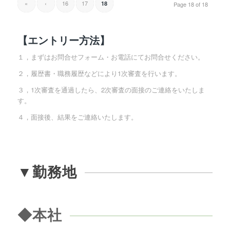
«
‹
16
17
18
Page 18 of 18
【エントリー方法】
１，まずはお問合せフォーム・お電話にてお問合せください。
２，履歴書・職務履歴などにより1次審査を行います。
３，1次審査を通過したら、2次審査の面接のご連絡をいたしま
す。
４，面接後、結果をご連絡いたします。
▼勤務地
◆本社