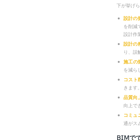
下が挙げら
設計の
を削減
設計作
設計の
り、誤
施工の
を減ら
コスト
きます
品質向上
向上で
コミュ
通がス
BIMで