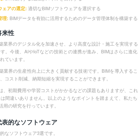
ウェアの選定:
適切なBIMソフトウェアを選択する
管理:
BIMデータを有効に活用するためのデータ管理体制を構築する
将来性
建築業界のデジタル化を加速させ、より高度な設計・施工を実現す
す。今後、AIやIoTなどの技術との連携が進み、BIMはさらに進
れています。
建築業界の生産性向上に大きく貢献する技術です。BIMを導入する
、コスト削減、納期短縮を実現することができます。
には、初期費用や学習コストがかかるなどの課題もありますが、こ
とは間違いありません。以上のようなポイントを踏まえて、私たち
M活用の研究を行っています。
代表的なソフトウェア
的なソフトウェア3選です。