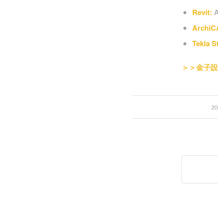
Revit:
A
ArchiC
Tekla S
＞＞金子設
2