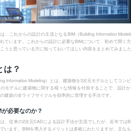
これからの設計の主流となるBIM（Building Information Mode
れています。これからの設計に必要なBIMについて、初めて聞く
こうと思っている方に知っておいてほしい内容をまとめてみまし
とは？
lding Information Modeling）とは、建築物を3次元モデルとして
そのモデルに建築物に関する様々な情報を付加することで、設計か
の建築の全ライフサイクルを効率的に管理する手法です。
Mが必要なのか？
は、従来の2次元CADによる設計手法が主流でしたが、近年ではB
でいます。BIMを導入するメリットは多岐にわたりますが、主な