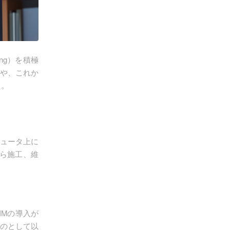
ling）を積極
方や、これか
た。
コンピュータ上に
ら施工、維
IMの導入が
ものとして以