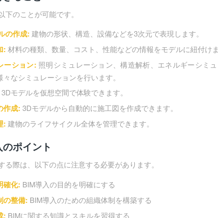
、以下のことが可能です。
ルの作成:
建物の形状、構造、設備などを3次元で表現します。
:
材料の種類、数量、コスト、性能などの情報をモデルに紐付け
レーション:
照明シミュレーション、構造解析、エネルギーシミュ
様々なシミュレーションを行います。
3Dモデルを仮想空間で体験できます。
の作成:
3Dモデルから自動的に施工図を作成できます。
:
建物のライフサイクル全体を管理できます。
入のポイント
入する際は、以下の点に注意する必要があります。
明確化:
BIM導入の目的を明確にする
制の整備:
BIM導入のための組織体制を構築する
:
BIMに関する知識とスキルを習得する