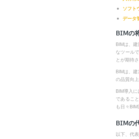
ソフト
データ
BIMの
BIMは、
なツールで
とが期待さ
BIMは、
の品質向上
BIM導入
であるこ
も日々BI
BIMの
以下、代表