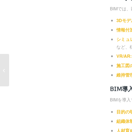
BIMでは
3Dモデ
情報付加
シミュ
など、
VR/AR:
施工図
当社年末年始の営業時
間について
維持管理
BIM導
BIMを導
目的の
組織体
人材育成