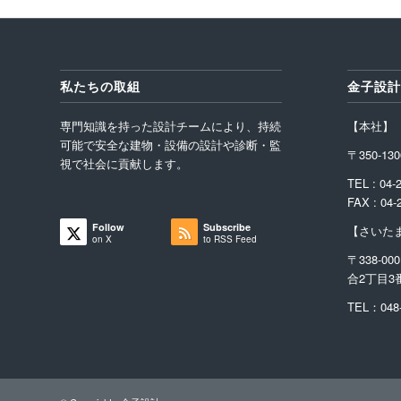
私たちの取組
金子設計
専門知識を持った設計チームにより、持続
【本社】
可能で安全な建物・設備の設計や診断・監
〒350-1
視で社会に貢献します。
TEL : 04-
FAX : 04-
Follow
Subscribe
【さいた
on X
to RSS Feed
〒338-00
合2丁目3
TEL：048-