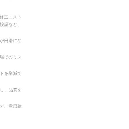
、修正コスト
検証など、
有が円滑にな
場でのミス
トを削減で
し、品質を
とで、意思疎