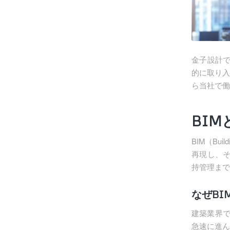
金子設計では、
的に取り入
ら当社で働
BIM
BIM（Bui
再現し、
持管理まで
なぜBI
建築業界で
急速に進ん