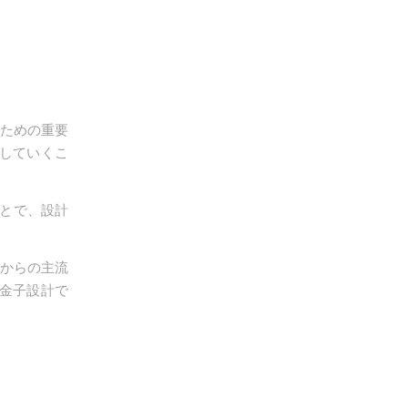
るための重要
化していくこ
ことで、設計
れからの主流
金子設計で