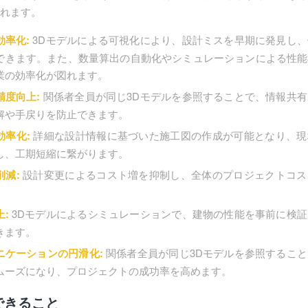
れます。
効率化:
3Dモデルによる可視化により、設計ミスを早期に発見し
できます。また、数量算出の自動化やシミュレーションによる性能
業の効率化が図れます。
精度向上:
関係者全員が同じ3Dモデルを参照することで、情報共
解や手戻りを防止できます。
効率化:
詳細な設計情報に基づいた施工図の作成が可能となり、現
し、工期短縮に繋がります。
削減:
設計変更によるコスト増を抑制し、全体のプロジェクトコス
。
:
3Dモデルによるシミュレーションで、建物の性能を事前に検証
きます。
ニケーションの円滑化:
関係者全員が同じ3Dモデルを参照するこ
ムーズになり、プロジェクトの成功率を高めます。
できること