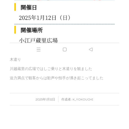
木遣り
川越蔵里の広場ではしご乗りと木遣りを観ました
迫力満点で観客からは歓声や拍手が沸き起こってました
/
2025年1月12日
作成者:
K_YOKOUCHI