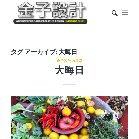
タグ アーカイブ:
大晦日
金子設計の日常
大晦日